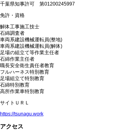
千葉県知事許可 第01200245997
免許・資格
解体工事施工技士
石綿調査者
車両系建設機械運転員(整地)
車両系建設機械運転員(解体)
足場の組立て等作業主任者
石綿作業主任者
職長安全衛生責任者教育
フルハーネス特別教育
足場組立て特別教育
石綿特別教育
高所作業車特別教育
サイトＵＲＬ
https://tsunagu.work
アクセス