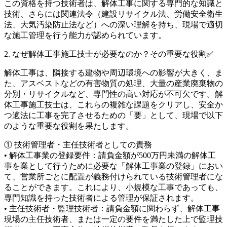
この資格を持つ技術者は、解体工事に関する専門的な知識と
技術、さらには関連法令（建設リサイクル法、労働安全衛生
法、大気汚染防止法など）への深い理解を持ち、現場で適切
な施工管理を行う能力が認められています。
2. なぜ解体工事施工技士が必要なのか？その重要な役割✅
解体工事は、隣接する建物や周辺環境への影響が大きく、ま
た、アスベストなどの有害物質の処理、大量の産業廃棄物の
分別・リサイクルなど、専門性の高い対応が不可欠です。解
体工事施工技士は、これらの複雑な課題をクリアし、安全か
つ適法に工事を完了させるための「要」として、現場で以下
のような重要な役割を果たします。
① 技術管理者・主任技術者としての責務
• 解体工事業の登録要件：請負金額が500万円未満の解体工
事を業として行うために必要な「解体工事業の登録」におい
て、営業所ごとに配置が義務付けられている技術管理者にな
ることができます。これにより、小規模な工事であっても、
専門知識を持った技術者による管理が保証されます。
• 主任技術者・監理技術者：請負金額に関わらず、解体工事
現場の主任技術者、または一定の要件を満たした上で監理技