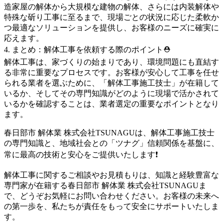
造家屋の解体から大規模な建物の解体、さらには内装解体や
特殊な斫り工事に至るまで、現場ごとの状況に応じた柔軟か
つ最適なソリューションを提供し、お客様のニーズに確実に
応えます。
4. まとめ：解体工事を依頼する際のポイント⛑️
解体工事は、家づくりの始まりであり、環境問題にも直結す
る非常に重要なプロセスです。お客様が安心して工事を任せ
られる業者を選ぶために、「解体工事施工技士」が在籍して
いるか、そしてその専門知識がどのように現場で活かされて
いるかを確認することは、業者選定の重要なポイントとなり
ます。
春日部市 解体業 株式会社TSUNAGUは、解体工事施工技士
の専門知識と、地域社会との「ツナグ」信頼関係を基盤に、
常に最高の技術と安心をご提供いたします❗️
解体工事に関するご相談やお見積もりは、知識と経験豊富な
専門家が在籍する春日部市 解体業 株式会社TSUNAGUま
で、どうぞお気軽にお問い合わせください。お客様の未来へ
の第一歩を、私たちが責任をもって安全にサポートいたしま
す。