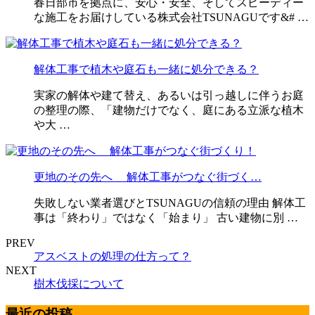
春日部市を拠点に、安心・安全、そしてスピーディー
な施工をお届けしている株式会社TSUNAGUです&# …
解体工事で植木や庭石も一緒に処分できる？
実家の解体や建て替え、あるいは引っ越しに伴うお庭
の整理の際、「建物だけでなく、庭にある立派な植木
や大 …
更地のその先へ 解体工事がつなぐ街づく…
失敗しない業者選びとTSUNAGUの信頼の理由 解体工
事は「終わり」ではなく「始まり」 古い建物に別 …
PREV
アスベストの処理の仕方って？
NEXT
樹木伐採について
最近の投稿