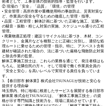
術者として、工事全体の技術的指導・監督を行います。
② 現場の「安全」「品質」「環境」の管理
• 安全管理：高所作業や重機使用時の事故防止、災害対策な
ど、作業員の安全を守るための徹底した管理・指導。
• 品質・工程管理：解体計画に基づいた正確な施工、近隣へ
の騒音・振動・粉じん対策の実施、スケジュール通りの工程
管理。
• 廃棄物適正処理：建設リサイクル法に基づき、木材、コン
クリート、金属片などを種類ごとに正確に分別し、適切な処
理ルートに乗せるための管理・指示。特に、アスベスト含有
建材が確認された場合の、法に基づいた厳格な飛散防止対策
と除去作業の監督。
解体工事施工技士は、これらの業務を通じて、発注者様はも
ちろん、近隣住民の方々、そして現場で働く作業員全員の
「安全と安心」を高いレベルで実現する責任を負っていま
す。
3. 【春日部市 解体業】株式会社TSUNAGUが技術と安心を
提供する理由😀
埼玉県内、特に地域に根差したサービスを展開する春日部市
解体業 株式会社TSUNAGUは、「解体工事施工技士」の資
格が示す専門知識と技術力を、現場に直結させています。
当社は、単に建物を壊すだけでなく、「解体工事施工技士」