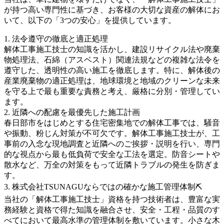
が持つ高い専門性に基づき、お客様の大切な資産の解体にお
いて、以下の「3つの安心」を提供しています。
1. 法令遵守の徹底と適正処理
解体工事施工技士の知識を活かし、建設リサイクル法や廃棄
物処理法、石綿（アスベスト）関連法規などの複雑な法令を
遵守した、透明性の高い施工を徹底します。特に、解体後の
産業廃棄物の適正処理は、地球環境と地域のクリーンな未来
を守る上で最も重要な責務と考え、厳格に分別・管理してい
ます。
2. 近隣への配慮を最優先した施工計画
春日部市をはじめとする住宅密集地での解体工事では、騒音
や振動、粉じん対策が不可欠です。解体工事施工技士が、工
事前の入念な現地調査と近隣へのご挨拶・説明を行い、専門
的な視点から最も低負荷で安全な工法を選定。防音シートや
散水など、万全の対策をもって近隣トラブルの発生を防ぎま
す。
3. 株式会社TSUNAGUならではの確かな施工管理体制⛏️
当社の「解体工事施工技士」資格を持つ技術者は、豊富な実
務経験と資格で得た知識を融合させ、安全・工程・品質のす
べてにおいて最高水準の管理体制を敷いています。小さな木