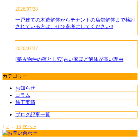
2026/07/28
一戸建ての木造解体からテナントの店舗解体まで検討
されている方は、ぜひ参考にしてください‼️
2026/07/27
[築古物件の落とし穴]古い家ほど解体が高い理由
カテゴリー
お知らせ
コラム
施工実績
ブログ記事一覧
1
2
…
19
次へ »