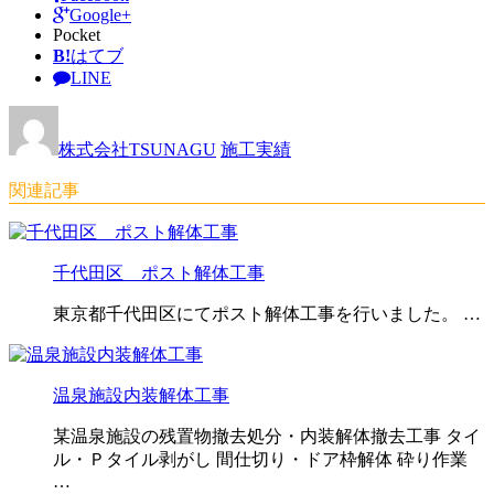
Google+
Pocket
B!
はてブ
LINE
株式会社TSUNAGU
施工実績
関連記事
千代田区 ポスト解体工事
東京都千代田区にてポスト解体工事を行いました。 …
温泉施設内装解体工事
某温泉施設の残置物撤去処分・内装解体撤去工事 タイ
ル・Ｐタイル剥がし 間仕切り・ドア枠解体 砕り作業
…