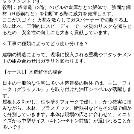
タッチメントです。
役割： 鉄骨造（S造）のビルや倉庫などの解体で、強固な鋼
材（H形鋼など）を切断する際に威力を発揮します。
ここがスゴイ： 火花を散らしてガスバーナーで切断する工
法に比べ、圧倒的にスピーディーで、火災のリスクを減らせ
るため、安全性の向上にも大きく貢献しています。
3. 工事の種類によってどう使い分ける？
建物の構造によって、現場に投入される重機やアタッチメン
トの組み合わせはガラリと変わります。
【ケース1】木造解体の場合
日本の一般的な住宅に多い木造建築の解体では、主に「フォ
ーク（グラップル）」を取り付けた油圧ショベルが活躍しま
す。
屋根瓦を剥がし、柱や壁をフォークで優しく、かつ確実に掴
みながら、木材、プラスチック、断熱材などをその場で細か
く分別していきます。車体は現場の広さに合わせて、ミニサ
イズから中型サイズ（4トン〜8トン前後）が選ばれることが
多いです。