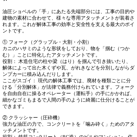
油圧ショベルの「手」にあたる先端部分には、工事の目的や
建物の素材に合わせて、様々な専用アタッチメントが装着さ
れます。これが解体工事の効率と安全性を支える最大のポイ
ントです。
① フォーク（グラップル・大割・小割）
カニのハサミのような形状をしており、物を「掴む（つか
む）」ことに特化したアタッチメントです。
役割： 木造住宅の柱や梁（はり）を掴んで引き抜いたり、
解体によって出た木くずや瓦、がれきなどを分別しながらダ
ンプカーに積み込んだりします。
ここがスゴイ： 現代の解体工事では、廃材を種類ごとに分
ける「分別解体」が法律で義務付けられています。フォーク
を自由自在に操るオペレーター（運転手）の手にかかれば、
細かなゴミもまるで人間の手のように綺麗に仕分けることが
できます。
② クラッシャー（圧砕機）
強力な油圧の力で、コンクリートを「噛み砕く」ためのアタ
ッチメントです。
役割： 鉄筋コンクリート（RC造）のビルやマンション、住