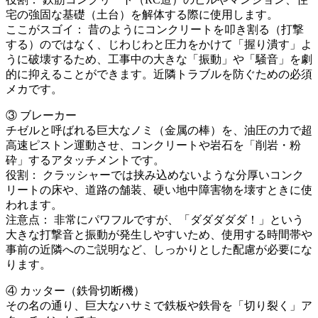
宅の強固な基礎（土台）を解体する際に使用します。
ここがスゴイ： 昔のようにコンクリートを叩き割る（打撃
する）のではなく、じわじわと圧力をかけて「握り潰す」よ
うに破壊するため、工事中の大きな「振動」や「騒音」を劇
的に抑えることができます。近隣トラブルを防ぐための必須
メカです。
③ ブレーカー
チゼルと呼ばれる巨大なノミ（金属の棒）を、油圧の力で超
高速ピストン運動させ、コンクリートや岩石を「削岩・粉
砕」するアタッチメントです。
役割： クラッシャーでは挟み込めないような分厚いコンク
リートの床や、道路の舗装、硬い地中障害物を壊すときに使
われます。
注意点： 非常にパワフルですが、「ダダダダダ！」という
大きな打撃音と振動が発生しやすいため、使用する時間帯や
事前の近隣へのご説明など、しっかりとした配慮が必要にな
ります。
④ カッター（鉄骨切断機）
その名の通り、巨大なハサミで鉄板や鉄骨を「切り裂く」ア