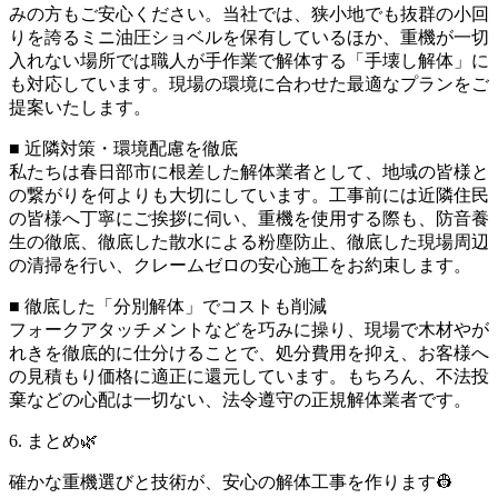
みの方もご安心ください。当社では、狭小地でも抜群の小回
りを誇るミニ油圧ショベルを保有しているほか、重機が一切
入れない場所では職人が手作業で解体する「手壊し解体」に
も対応しています。現場の環境に合わせた最適なプランをご
提案いたします。
■ 近隣対策・環境配慮を徹底
私たちは春日部市に根差した解体業者として、地域の皆様と
の繋がりを何よりも大切にしています。工事前には近隣住民
の皆様へ丁寧にご挨拶に伺い、重機を使用する際も、防音養
生の徹底、徹底した散水による粉塵防止、徹底した現場周辺
の清掃を行い、クレームゼロの安心施工をお約束します。
■ 徹底した「分別解体」でコストも削減
フォークアタッチメントなどを巧みに操り、現場で木材やが
れきを徹底的に仕分けることで、処分費用を抑え、お客様へ
の見積もり価格に適正に還元しています。もちろん、不法投
棄などの心配は一切ない、法令遵守の正規解体業者です。
6. まとめ🌿
確かな重機選びと技術が、安心の解体工事を作ります👷