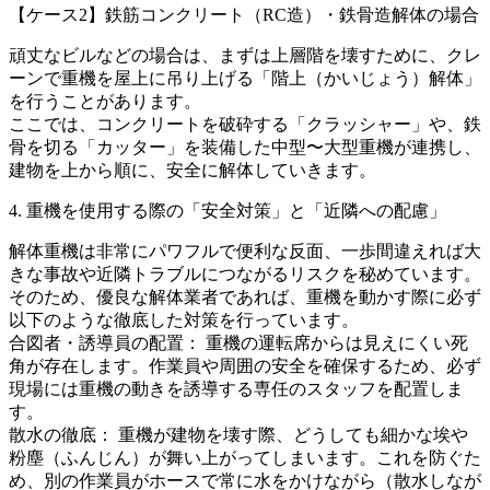
【ケース2】鉄筋コンクリート（RC造）・鉄骨造解体の場合
頑丈なビルなどの場合は、まずは上層階を壊すために、クレ
ーンで重機を屋上に吊り上げる「階上（かいじょう）解体」
を行うことがあります。
ここでは、コンクリートを破砕する「クラッシャー」や、鉄
骨を切る「カッター」を装備した中型〜大型重機が連携し、
建物を上から順に、安全に解体していきます。
4. 重機を使用する際の「安全対策」と「近隣への配慮」
解体重機は非常にパワフルで便利な反面、一歩間違えれば大
きな事故や近隣トラブルにつながるリスクを秘めています。
そのため、優良な解体業者であれば、重機を動かす際に必ず
以下のような徹底した対策を行っています。
合図者・誘導員の配置： 重機の運転席からは見えにくい死
角が存在します。作業員や周囲の安全を確保するため、必ず
現場には重機の動きを誘導する専任のスタッフを配置しま
す。
散水の徹底： 重機が建物を壊す際、どうしても細かな埃や
粉塵（ふんじん）が舞い上がってしまいます。これを防ぐた
め、別の作業員がホースで常に水をかけながら（散水しなが