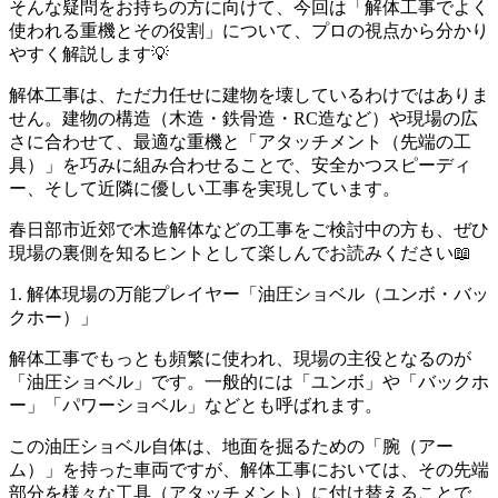
そんな疑問をお持ちの方に向けて、今回は「解体工事でよく
使われる重機とその役割」について、プロの視点から分かり
やすく解説します💡
解体工事は、ただ力任せに建物を壊しているわけではありま
せん。建物の構造（木造・鉄骨造・RC造など）や現場の広
さに合わせて、最適な重機と「アタッチメント（先端の工
具）」を巧みに組み合わせることで、安全かつスピーディ
ー、そして近隣に優しい工事を実現しています。
春日部市近郊で木造解体などの工事をご検討中の方も、ぜひ
現場の裏側を知るヒントとして楽しんでお読みください📖
1. 解体現場の万能プレイヤー「油圧ショベル（ユンボ・バッ
クホー）」
解体工事でもっとも頻繁に使われ、現場の主役となるのが
「油圧ショベル」です。一般的には「ユンボ」や「バックホ
ー」「パワーショベル」などとも呼ばれます。
この油圧ショベル自体は、地面を掘るための「腕（アー
ム）」を持った車両ですが、解体工事においては、その先端
部分を様々な工具（アタッチメント）に付け替えることで、