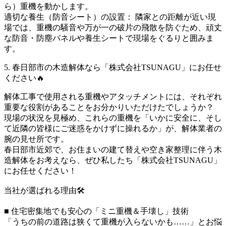
ら）重機を動かします。
適切な養生（防音シート）の設置： 隣家との距離が近い現
場では、重機の騒音や万が一の破片の飛散を防ぐため、頑丈
な防音・防塵パネルや養生シートで現場をぐるりと囲みま
す。
5. 春日部市の木造解体なら「株式会社TSUNAGU」にお任せ
ください🔥
解体工事で使用される重機やアタッチメントには、それぞれ
重要な役割があることをお分かりいただけたでしょうか？
現場の状況を見極め、これらの重機を「いかに安全に、そし
て近隣の皆様にご迷惑をかけずに操れるか」が、解体業者の
腕の見せ所です。
春日部市近郊で、お住まいの建て替えや空き家整理に伴う木
造解体をお考えなら、ぜひ私したち「株式会社TSUNAGU」
にお任せください！
当社が選ばれる理由🛠️
■ 住宅密集地でも安心の「ミニ重機＆手壊し」技術
「うちの前の道路は狭くて重機が入らないかも……」とお悩