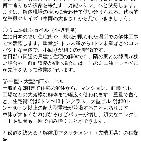
何十通りもの役割を果たす「万能マシン」へと変身します。
まずは、解体現場の状況に合わせて使い分けられる、代表的
な重機のサイズ（車両の大きさ）から見ていきましょう。
① ミニ油圧ショベル（小型重機）
主に日本の狭い住宅街や、敷地が限られた場所での解体工事
で大活躍します。重量が1トン未満から3トン未満ほどのコン
パクトな車体で、小回りが利くのが特徴です。
春日部市周辺の戸建て住宅の解体でも、隣の家との隙間が狭
い場合や、前面道路が細い場合には、このミニ油圧ショベル
が先陣を切って作業を行います。
② 中型・大型油圧ショベル
一般的な2階建て住宅の解体から、マンション、商業ビル、
工場などの大規模な解体まで幅広く使われます。重量で言う
と、住宅街では6トン〜13トンクラス、大型ビルでは20ト
ン〜40トン以上の超大型重機が登場することもあります。
車体が大きくなればなるほどパワーが増し、頑丈なコンクリ
ートや鉄骨も一瞬で噛み砕くことができます。
2. 役割を決める！解体用アタッチメント（先端工具）の種類
🛠️