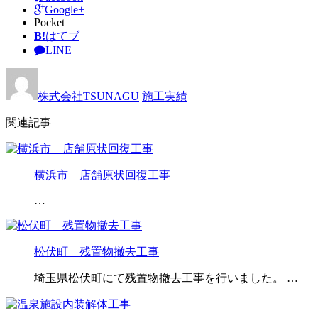
Google+
Pocket
B!
はてブ
LINE
株式会社TSUNAGU
施工実績
関連記事
横浜市 店舗原状回復工事
…
松伏町 残置物撤去工事
埼玉県松伏町にて残置物撤去工事を行いました。 …