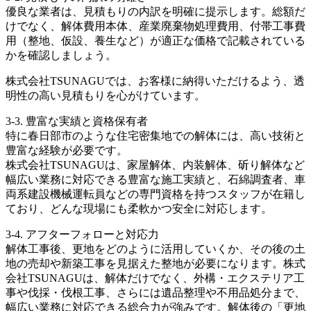
優良な業者は、見積もりの内訳を明確に提示します。総額だ
けでなく、解体費用本体、産業廃棄物処理費用、付帯工事費
用（整地、仮設、養生など）が適正な価格で記載されている
かを確認しましょう。
株式会社TSUNAGUでは、お客様に納得いただけるよう、透
明性の高い見積もりを心がけています。
3-3. 豊富な実績と資格保有者
特に春日部市のような住宅密集地での解体には、高い技術と
豊富な経験が必要です。
株式会社TSUNAGUは、家屋解体、内装解体、斫り解体など
幅広い業務に対応できる豊富な施工実績と、石綿調査者、車
両系建設機械運転員などの専門資格を持つスタッフが在籍し
ており、どんな現場にも柔軟かつ安全に対応します。
3-4. アフターフォローと対応力
解体工事後、更地をどのように活用していくか、その後の土
地の売却や新築工事を見据えた整地が必要になります。株式
会社TSUNAGUは、解体だけでなく、外構・エクステリア工
事や伐採・伐根工事、さらには遺品整理や不用品処分まで、
幅広い業務に対応できる総合力が強みです。解体後の「更地