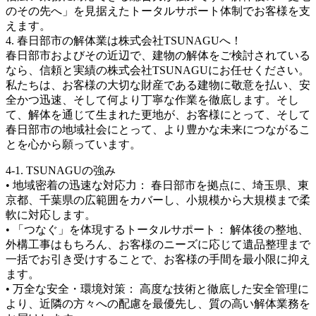
のその先へ」を見据えたトータルサポート体制でお客様を支
えます。
4. 春日部市の解体業は株式会社TSUNAGUへ！
春日部市およびその近辺で、建物の解体をご検討されている
なら、信頼と実績の株式会社TSUNAGUにお任せください。
私たちは、お客様の大切な財産である建物に敬意を払い、安
全かつ迅速、そして何より丁寧な作業を徹底します。そし
て、解体を通じて生まれた更地が、お客様にとって、そして
春日部市の地域社会にとって、より豊かな未来につながるこ
とを心から願っています。
4-1. TSUNAGUの強み
• 地域密着の迅速な対応力： 春日部市を拠点に、埼玉県、東
京都、千葉県の広範囲をカバーし、小規模から大規模まで柔
軟に対応します。
• 「つなぐ」を体現するトータルサポート： 解体後の整地、
外構工事はもちろん、お客様のニーズに応じて遺品整理まで
一括でお引き受けすることで、お客様の手間を最小限に抑え
ます。
• 万全な安全・環境対策： 高度な技術と徹底した安全管理に
より、近隣の方々への配慮を最優先し、質の高い解体業務を