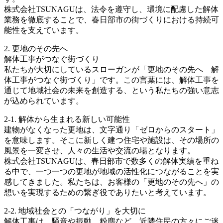
株式会社TSUNAGUは、法令を遵守し、環境に配慮した解体
業務を徹底することで、春日部市の街づくりにおける持続可
能性を支えています。
2. 更地のその先へ
解体工事がつなぐ街づくり
私たちが大切にしているスローガンが「更地のその先へ 解
体工事がつなぐ街づくり」です。この言葉には、解体工事を
通じて地域社会の未来を創造する、という私たちの強い意志
が込められています。
2-1. 解体から生まれる新しい可能性
建物がなくなった更地は、文字通り「ゼロからのスタート」
を意味します。そこに新しく建つ住宅や施設は、その場所の
風景を一変させ、人々の生活や交流の場となります。
株式会社TSUNAGUは、春日部市で数多くの解体実績を重ね
る中で、一つ一つの更地が地域の活性化につながることを実
感してきました。私たちは、お客様の「更地のその先へ」の
想いを実現するための繋ぎ役でありたいと考えています。
2-2. 地域社会との「つながり」を大切に
解体工事は、騒音や振動、粉塵など、近隣住民の方々にご迷