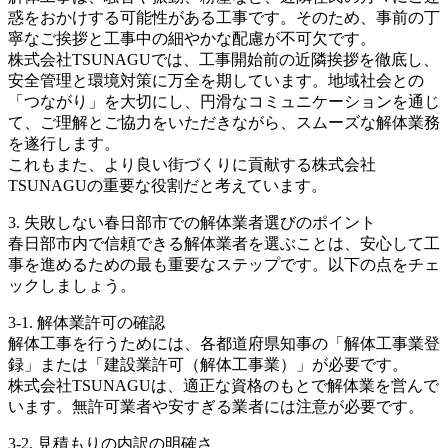
惑をおかけする可能性がある工事です。そのため、事前の丁
寧なご挨拶と工事中の細やかな配慮が不可欠です。
株式会社TSUNAGUでは、工事開始前の近隣挨拶を徹底し、
安全管理と環境対策に万全を期しています。地域社会との
「つながり」を大切にし、円滑なコミュニケーションを通じ
て、ご理解とご協力をいただきながら、スムーズな解体業務
を遂行します。
これもまた、より良い街づくりに貢献する株式会社
TSUNAGUの重要な役割だと考えています。
3. 失敗しない春日部市での解体業者選びのポイント
春日部市内で信頼できる解体業者を選ぶことは、安心して工
事を進めるための最も重要なステップです。以下の点をチェ
ックしましょう。
3-1. 解体業許可の確認
解体工事を行うためには、各都道府県知事の「解体工事業登
録」または「建設業許可（解体工事業）」が必要です。
株式会社TSUNAGUは、適正な資格のもとで解体業を営んで
います。無許可業者や安すぎる業者には注意が必要です。
3-2. 見積もりの内訳の明確さ