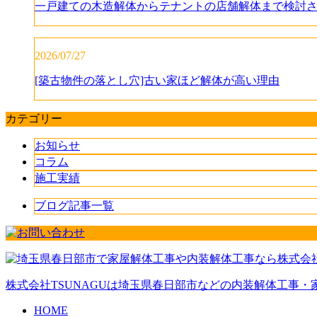
一戸建ての木造解体からテナントの店舗解体まで検討さ
2026/07/27
[築古物件の落とし穴]古い家ほど解体が高い理由
カテゴリー
お知らせ
コラム
施工実績
ブログ記事一覧
株式会社TSUNAGUは埼玉県春日部市などの内装解体工事
HOME