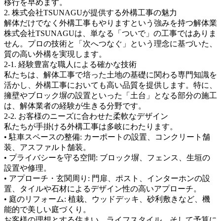
移行を早めます。
2. 株式会社TSUNAGUが提供する外構工事の魅力
解体だけでなく外構工事もやりますという強みを持つ解体業
株式会社TSUNAGUは、単なる「ついで」の工事ではありま
せん。プロの技術と「次へつなぐ」という理念に基づいた、
質の高い外構を実現します。
2-1. 経験豊富な職人による確かな技術
私たちは、解体工事で培った土地の基礎に関わる専門知識を
活かし、外構工事においても高い品質を提供します。特に、
擁壁やブロック塀の設置といった「土台」となる部分の施工
は、解体業者の経験が生きる分野です。
2-2. お客様のニーズに合わせた柔軟なデザイン
私たちが手掛ける外構工事は多岐にわたります。
• 駐車スペースの整備: カーポートの設置、コンクリート舗
装、アスファルト舗装。
• プライバシーを守る空間: ブロック塀、フェンス、生垣の
設置や修理。
• アプローチ・玄関周り: 門扉、ポスト、インターホンの設
置、タイルや石材によるデザイン性の高いアプローチ。
• 庭のリフォーム: 植栽、ウッドデッキ、砂利敷きなど、機
能的で美しい庭づくり。
お客様の理想とする住まい、ライフスタイル、そして予算に