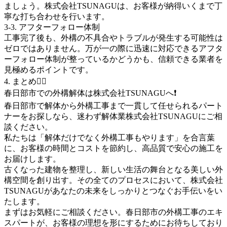
ましょう。株式会社TSUNAGUは、お客様が納得いくまで丁
寧な打ち合わせを行います。
3-3. アフターフォロー体制
工事完了後も、外構の不具合やトラブルが発生する可能性は
ゼロではありません。万が一の際に迅速に対応できるアフタ
ーフォロー体制が整っているかどうかも、信頼できる業者を
見極めるポイントです。
4. まとめ👷‍♂️
春日部市での外構解体は株式会社TSUNAGUへ❗️
春日部市で解体から外構工事まで一貫して任せられるパート
ナーをお探しなら、迷わず解体業株式会社TSUNAGUにご相
談ください。
私たちは「解体だけでなく外構工事もやります」を合言葉
に、お客様の時間とコストを節約し、高品質で安心の施工を
お届けします。
古くなった建物を整理し、新しい生活の舞台となる美しい外
構空間を創り出す。その全てのプロセスにおいて、株式会社
TSUNAGUがあなたの未来をしっかりとつなぐお手伝いをい
たします。
まずはお気軽にご相談ください。春日部市の外構工事のエキ
スパートが、お客様の理想を形にするためにお待ちしており