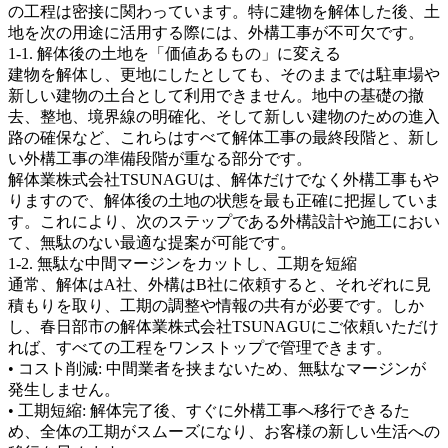
の工程は密接に関わっています。特に建物を解体した後、土
地を次の用途に活用する際には、外構工事が不可欠です。
1-1. 解体後の土地を「価値あるもの」に変える
建物を解体し、更地にしたとしても、そのままでは駐車場や
新しい建物の土台として利用できません。地中の基礎の撤
去、整地、境界線の明確化、そして新しい建物のための進入
路の確保など、これらはすべて解体工事の最終段階と、新し
い外構工事の準備段階が重なる部分です。
解体業株式会社TSUNAGUは、解体だけでなく外構工事もや
りますので、解体後の土地の状態を最も正確に把握していま
す。これにより、次のステップである外構設計や施工におい
て、無駄のない最適な提案が可能です。
1-2. 無駄な中間マージンをカットし、工期を短縮
通常、解体はA社、外構はB社に依頼すると、それぞれに見
積もりを取り、工期の調整や情報の共有が必要です。しか
し、春日部市の解体業株式会社TSUNAGUにご依頼いただけ
れば、すべての工程をワンストップで管理できます。
• コスト削減: 中間業者を挟まないため、無駄なマージンが
発生しません。
• 工期短縮: 解体完了後、すぐに外構工事へ移行できるた
め、全体の工期がスムーズになり、お客様の新しい生活への