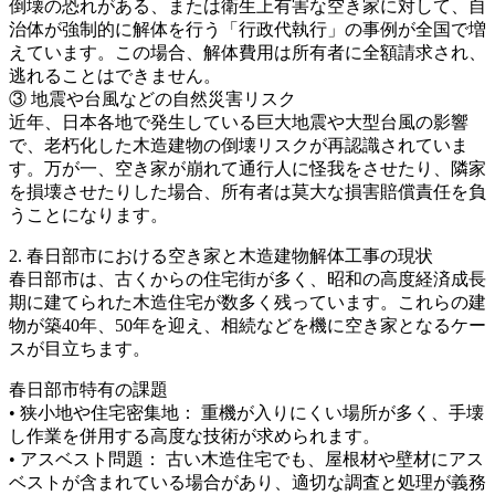
倒壊の恐れがある、または衛生上有害な空き家に対して、自
治体が強制的に解体を行う「行政代執行」の事例が全国で増
えています。この場合、解体費用は所有者に全額請求され、
逃れることはできません。
③ 地震や台風などの自然災害リスク
近年、日本各地で発生している巨大地震や大型台風の影響
で、老朽化した木造建物の倒壊リスクが再認識されていま
す。万が一、空き家が崩れて通行人に怪我をさせたり、隣家
を損壊させたりした場合、所有者は莫大な損害賠償責任を負
うことになります。
2. 春日部市における空き家と木造建物解体工事の現状
春日部市は、古くからの住宅街が多く、昭和の高度経済成長
期に建てられた木造住宅が数多く残っています。これらの建
物が築40年、50年を迎え、相続などを機に空き家となるケー
スが目立ちます。
春日部市特有の課題
• 狭小地や住宅密集地： 重機が入りにくい場所が多く、手壊
し作業を併用する高度な技術が求められます。
• アスベスト問題： 古い木造住宅でも、屋根材や壁材にアス
ベストが含まれている場合があり、適切な調査と処理が義務