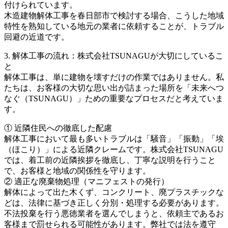
付けられています。
木造建物解体工事を春日部市で検討する場合、こうした地域
特性を熟知している地元の業者に依頼することが、トラブル
回避の近道です。
3. 解体工事の流れ：株式会社TSUNAGUが大切にしているこ
と
解体工事は、単に建物を壊すだけの作業ではありません。私
たちは、お客様の大切な思い出が詰まった場所を「未来へつ
なぐ（TSUNAGU）」ための重要なプロセスだと考えていま
す。
① 近隣住民への徹底した配慮
解体工事において最も多いトラブルは「騒音」「振動」「埃
（ほこり）」による近隣クレームです。株式会社TSUNAGU
では、着工前の近隣挨拶を徹底し、丁寧な説明を行うこと
で、お客様と地域の関係性を守ります。
② 適正な廃棄物処理（マニフェストの発行）
解体によって出た木くず、コンクリート、廃プラスチックな
どは、法律に基づき正しく分別・処理する必要があります。
不法投棄を行う悪徳業者を選んでしまうと、依頼主であるお
客様まで罰せられる可能性があります。弊社では法を遵守