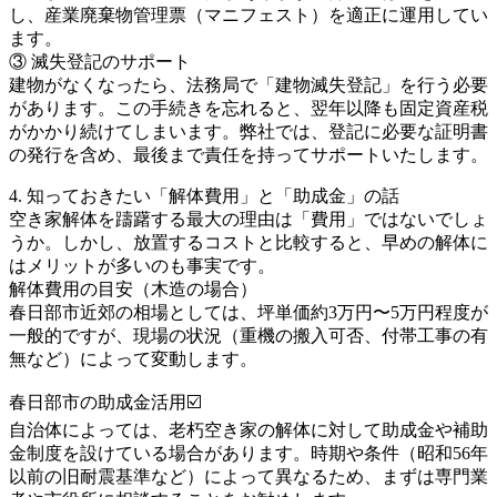
し、産業廃棄物管理票（マニフェスト）を適正に運用してい
ます。
③ 滅失登記のサポート
建物がなくなったら、法務局で「建物滅失登記」を行う必要
があります。この手続きを忘れると、翌年以降も固定資産税
がかかり続けてしまいます。弊社では、登記に必要な証明書
の発行を含め、最後まで責任を持ってサポートいたします。
4. 知っておきたい「解体費用」と「助成金」の話
空き家解体を躊躇する最大の理由は「費用」ではないでしょ
うか。しかし、放置するコストと比較すると、早めの解体に
はメリットが多いのも事実です。
解体費用の目安（木造の場合）
春日部市近郊の相場としては、坪単価約3万円〜5万円程度が
一般的ですが、現場の状況（重機の搬入可否、付帯工事の有
無など）によって変動します。
春日部市の助成金活用☑️
自治体によっては、老朽空き家の解体に対して助成金や補助
金制度を設けている場合があります。時期や条件（昭和56年
以前の旧耐震基準など）によって異なるため、まずは専門業