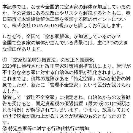
本記事では、なぜ今全国的に空き家の解体が加速しているの
か、その背景にある法改正やリスクを解説するとともに、春
日部市で木造建物解体工事を依頼する際のポイントについ
て、株式会社TSUNAGUの視点から詳しくお伝えします。
1. なぜ今、全国で「空き家解体」が加速しているのか？
全国で空き家の解体が進んでいる背景には、主に3つの大き
な理由があります。
① 「空家対策特別措置法」の改正と厳罰化
2023年に施行された改正空家対策特別措置法により、管理が
不十分な空き家に対する自治体の権限が強化されました。
これまでは、倒壊の危険がある「特定空家」のみが勧告の対
象でしたが、新たに「管理不全空家」という区分が設けられ
ました。
放置して「管理不全空家」に指定され、自治体からの改善勧
告を受けると、固定資産税の優遇措置（最大6分の1に減額さ
れる特例）が解除されてしまいます。つまり、放置しておく
だけで税金が跳ね上がるリスクが現実のものとなったので
す。
② 特定空家等に対する行政代執行の増加