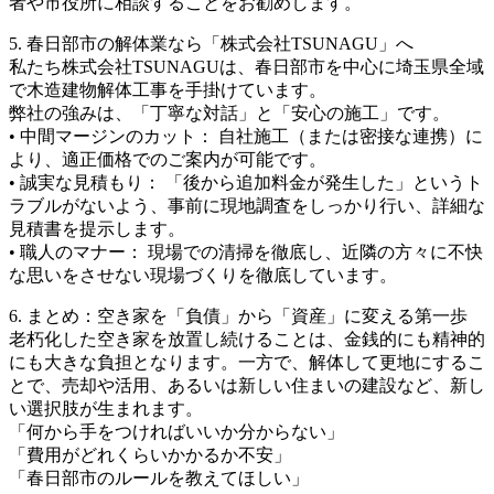
者や市役所に相談することをお勧めします。
5. 春日部市の解体業なら「株式会社TSUNAGU」へ
私たち株式会社TSUNAGUは、春日部市を中心に埼玉県全域
で木造建物解体工事を手掛けています。
弊社の強みは、「丁寧な対話」と「安心の施工」です。
• 中間マージンのカット： 自社施工（または密接な連携）に
より、適正価格でのご案内が可能です。
• 誠実な見積もり： 「後から追加料金が発生した」というト
ラブルがないよう、事前に現地調査をしっかり行い、詳細な
見積書を提示します。
• 職人のマナー： 現場での清掃を徹底し、近隣の方々に不快
な思いをさせない現場づくりを徹底しています。
6. まとめ：空き家を「負債」から「資産」に変える第一歩
老朽化した空き家を放置し続けることは、金銭的にも精神的
にも大きな負担となります。一方で、解体して更地にするこ
とで、売却や活用、あるいは新しい住まいの建設など、新し
い選択肢が生まれます。
「何から手をつければいいか分からない」
「費用がどれくらいかかるか不安」
「春日部市のルールを教えてほしい」