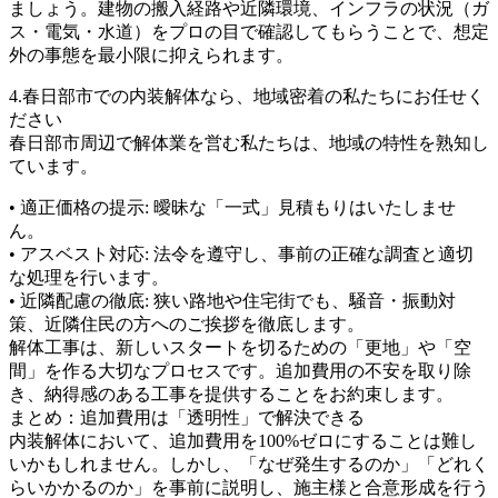
ましょう。建物の搬入経路や近隣環境、インフラの状況（ガ
ス・電気・水道）をプロの目で確認してもらうことで、想定
外の事態を最小限に抑えられます。
4.春日部市での内装解体なら、地域密着の私たちにお任せく
ださい
春日部市周辺で解体業を営む私たちは、地域の特性を熟知し
ています。
• 適正価格の提示: 曖昧な「一式」見積もりはいたしませ
ん。
• アスベスト対応: 法令を遵守し、事前の正確な調査と適切
な処理を行います。
• 近隣配慮の徹底: 狭い路地や住宅街でも、騒音・振動対
策、近隣住民の方へのご挨拶を徹底します。
解体工事は、新しいスタートを切るための「更地」や「空
間」を作る大切なプロセスです。追加費用の不安を取り除
き、納得感のある工事を提供することをお約束します。
まとめ：追加費用は「透明性」で解決できる
内装解体において、追加費用を100%ゼロにすることは難し
いかもしれません。しかし、「なぜ発生するのか」「どれく
らいかかるのか」を事前に説明し、施主様と合意形成を行う