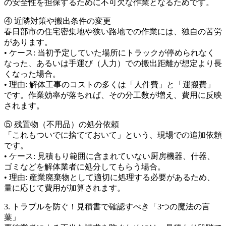
の安全性を担保するために不可欠な作業となるためです。
④ 近隣対策や搬出条件の変更
春日部市の住宅密集地や狭い路地での作業には、独自の苦労
があります。
• ケース: 当初予定していた場所にトラックが停められなく
なった、あるいは手運び（人力）での搬出距離が想定より長
くなった場合。
• 理由: 解体工事のコストの多くは「人件費」と「運搬費」
です。作業効率が落ちれば、その分工数が増え、費用に反映
されます。
⑤ 残置物（不用品）の処分依頼
「これもついでに捨てておいて」という、現場での追加依頼
です。
• ケース: 見積もり範囲に含まれていない厨房機器、什器、
ゴミなどを解体業者に処分してもらう場合。
• 理由: 産業廃棄物として適切に処理する必要があるため、
量に応じて費用が加算されます。
3. トラブルを防ぐ！見積書で確認すべき「3つの魔法の言
葉」