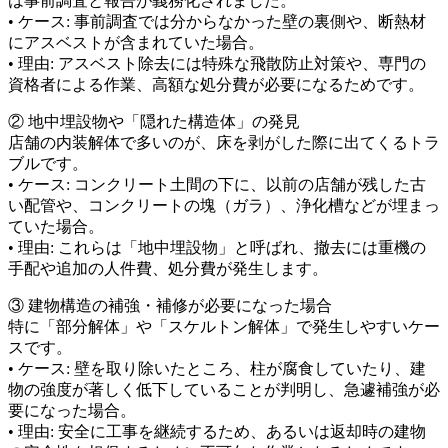
は事前調査と報告が義務化されました。
• ケース: 事前調査では分からなかった壁の裏側や、断熱材
にアスベストが含まれていた場合。
• 理由: アスベスト除去には特殊な飛散防止対策や、専門の
資格者による作業、高額な処分費が必要になるためです。
② 地中埋設物や「隠れた構造体」の発見
店舗の内装解体で多いのが、床を剥がした際に出てくるトラ
ブルです。
• ケース: コンクリート土間の下に、以前の店舗が残した古
い配管や、コンクリートの塊（ガラ）、浄化槽などが埋まっ
ていた場合。
• 理由: これらは「地中埋設物」と呼ばれ、撤去には重機の
手配や追加の人件費、処分費が発生します。
③ 建物構造の補強・補修が必要になった場合
特に「部分解体」や「スケルトン解体」で発生しやすいケー
スです。
• ケース: 壁を取り除いたところ、柱が腐食していたり、建
物の強度が著しく低下していることが判明し、急遽補強が必
要になった場合。
• 理由: 安全に工事を継続するため、あるいは返却時の建物