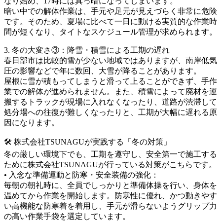
なり始め、17時には真っ暗になってしまいます。
暗い中での解体作業は、手元や足元が見えづらく非常に危険
です。そのため、夏場に比べて一日に動ける実質的な作業時
間が短くなり、タイトなスケジュール管理が求められます。
3. 冬の大変さ③：降雪・積雪による工期の遅れ
春日部市は比較的雪が少ない地域ではありますが、南岸低気
圧の影響などで年に数回、大雪が降ることがあります。
屋根に雪が積もってしまうと滑って上ることができず、手作
業での解体が進められません。また、積雪によって廃材を運
搬するトラックが現場に入れなくなったり、道路が渋滞して
処分場への往復が難しくなったりと、工期が大幅に遅れる原
因になります。
🛠️ 株式会社TSUNAGUが実践する「冬の対策」
冬の厳しい環境下でも、工期を遵守し、安全第一で施工する
ために株式会社TSUNAGUが行っている対策がこちらです。
• 入念な準備運動と防寒・安全装備の強化：
毎朝の朝礼時に、全員でしっかりと準備体操を行い、身体を
温めてから作業を開始します。防寒性に優れ、かつ動きやす
い高機能な防寒着を着用し、手元が滑らないようグリップ力
の高い作業手袋を選定しています。