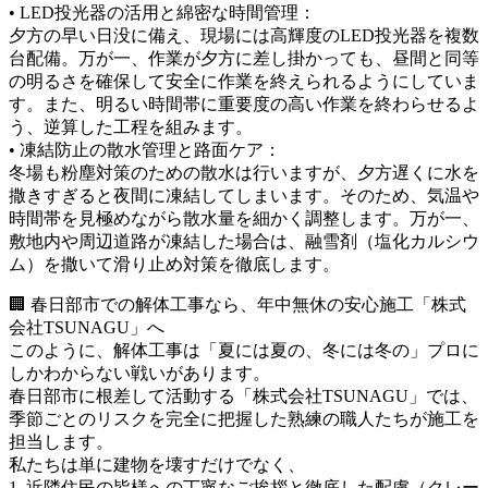
• LED投光器の活用と綿密な時間管理：
夕方の早い日没に備え、現場には高輝度のLED投光器を複数
台配備。万が一、作業が夕方に差し掛かっても、昼間と同等
の明るさを確保して安全に作業を終えられるようにしていま
す。また、明るい時間帯に重要度の高い作業を終わらせるよ
う、逆算した工程を組みます。
• 凍結防止の散水管理と路面ケア：
冬場も粉塵対策のための散水は行いますが、夕方遅くに水を
撒きすぎると夜間に凍結してしまいます。そのため、気温や
時間帯を見極めながら散水量を細かく調整します。万が一、
敷地内や周辺道路が凍結した場合は、融雪剤（塩化カルシウ
ム）を撒いて滑り止め対策を徹底します。
🏢 春日部市での解体工事なら、年中無休の安心施工「株式
会社TSUNAGU」へ
このように、解体工事は「夏には夏の、冬には冬の」プロに
しかわからない戦いがあります。
春日部市に根差して活動する「株式会社TSUNAGU」では、
季節ごとのリスクを完全に把握した熟練の職人たちが施工を
担当します。
私たちは単に建物を壊すだけでなく、
1. 近隣住民の皆様への丁寧なご挨拶と徹底した配慮（クレー