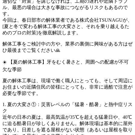
適切な「対策」を講じなければ、工期の遅れや近隣トラブ
ル、最悪の場合は大きな事故につながるリスクもあるので
す。
今回は、春日部市の解体業者である株式会社TSUNAGUが、
[夏と冬で変わる解体工事の大変さと、それを乗り越えるた
めのプロの対策]を徹底解説します。
解体工事をご検討中の方や、業界の裏側に興味がある方はぜ
ひ最後までご覧ください🙏
☀️ 【夏の解体工事】牙をむく暑さと、周囲への配慮が不可
欠な季節
夏の解体工事は、現場で働く職人にとっても、そして周辺に
お住まいの近隣住民の皆様にとっても、非常に過酷で注意が
必要な季節です。
1. 夏の大変さ①：災害レベルの「猛暑・酷暑」と熱中症リス
ク
近年の日本の夏は、最高気温が35℃を超える猛暑日や、40℃
に迫る酷暑日が珍しくありません。解体現場は基本的に屋外
であり、日差しを遮る屋根がない状態（あるいは屋根を取り