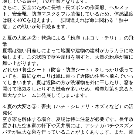
壊している最中）での作業となります。
さらに、安全のために長袖・長ズボンの作業服、ヘルメッ
ト、安全靴、防塵マスクをフル装備しているため、体感温度
は軽く40℃を超えます。一歩間違えれば命に関わる「熱中
症」との戦いが毎日続きます。
2. 夏の大変さ②：乾燥による「粉塵（ホコリ・チリ）」の飛
散
夏場は強い日差しによって地面や建物の建材がカラカラに乾
燥します。この状態で壁や屋根を崩すと、大量の粉塵が宙に
舞い上がります。
どれだけ養生シート（防音・防塵シート）をしっかり張って
いても、微細なホコリは風に乗って近隣の住宅へ飛んでいっ
てしまいます。夏は近隣の方が洗濯物を外に干したり、窓を
開けて換気をしたりする機会が多いため、粉塵対策を怠ると
重大なクレームに発展してしまいます。
3. 夏の大変さ③：害虫（ハチ・シロアリ・ネズミなど）の活
発化
空き家を解体する場合、夏場は特に注意が必要です。長年放
置された空き家の軒下や天井裏には、アシナガバチやスズメ
バチが巨大な巣を作っていることがよくあります。また、湿