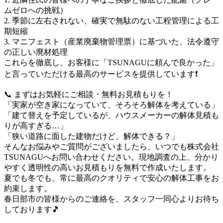
ムゼロへの挑戦）
2. 季節に左右されない、確実で無駄のない工程管理による工
期短縮
3. マニフェスト（産業廃棄物管理票）に基づいた、法令遵守
の正しい廃材処理
これらを徹底し、お客様に「TSUNAGUに頼んで良かった」
と言っていただける最高のサービスを提供しています❗️
📞 まずはお気軽にご相談・無料お見積もりを！
「実家が空き家になっていて、そろそろ解体を考えている」
「建て替えを予定しているが、ハウスメーカーの解体見積も
りが高すぎる…」
「狭い道路に面した建物だけど、解体できる？」
そんなお悩みやご質問がございましたら、いつでも株式会社
TSUNAGUへお問い合わせください。現地調査の上、分かり
やすく透明性の高いお見積もりを無料で作成いたします。
夏でも冬でも、常に最高のクオリティで安心の解体工事をお
約束します。
春日部市の皆様からのご連絡を、スタッフ一同心よりお待ち
しております🎵