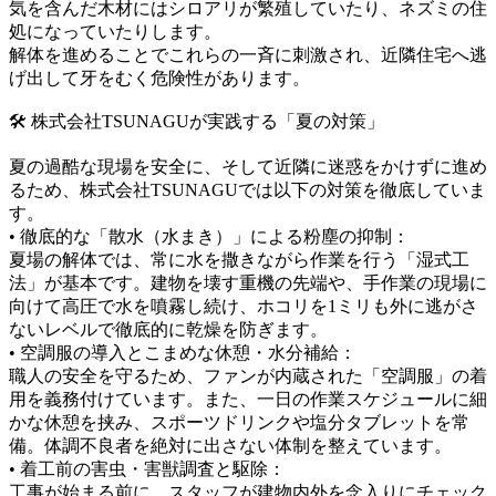
気を含んだ木材にはシロアリが繁殖していたり、ネズミの住
処になっていたりします。
解体を進めることでこれらの一斉に刺激され、近隣住宅へ逃
げ出して牙をむく危険性があります。
🛠️ 株式会社TSUNAGUが実践する「夏の対策」
夏の過酷な現場を安全に、そして近隣に迷惑をかけずに進め
るため、株式会社TSUNAGUでは以下の対策を徹底していま
す。
• 徹底的な「散水（水まき）」による粉塵の抑制：
夏場の解体では、常に水を撒きながら作業を行う「湿式工
法」が基本です。建物を壊す重機の先端や、手作業の現場に
向けて高圧で水を噴霧し続け、ホコリを1ミリも外に逃がさ
ないレベルで徹底的に乾燥を防ぎます。
• 空調服の導入とこまめな休憩・水分補給：
職人の安全を守るため、ファンが内蔵された「空調服」の着
用を義務付けています。また、一日の作業スケジュールに細
かな休憩を挟み、スポーツドリンクや塩分タブレットを常
備。体調不良者を絶対に出さない体制を整えています。
• 着工前の害虫・害獣調査と駆除：
工事が始まる前に、スタッフが建物内外を念入りにチェック