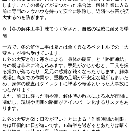
します。ハチの巣などが見つかった場合は、解体作業に入る
前に専門のノウハウを持って安全に駆除し、近隣へ被害が拡
大するのを防ぎます。
❄️ 【冬の解体工事】凍てつく寒さと、自然の猛威に耐える季
節
一方で、冬の解体工事は夏とは全く異なるベクトルでの「大
変さ」が待ち受けています。
1. 冬の大変さ①：寒さによる「身体の硬直」と「路面凍結」
冬の朝は非常に冷え込みます。手足がかじかむと、工具を握
る握力が落ちたり、足元の感覚が鈍くなったりします。解体
現場は高所での作業や、重機の足場が不安定な場所も多いた
め、身体の硬直はダイレクトに墜落や転落といった大事故に
つながります。
また、前日に降った雨や霜、解体時の散水による水が夜間に
凍結し、現場や周囲の路面がアイスバーン化するリスクもあ
ります。
2. 冬の大変さ②：日没が早いことによる「作業時間の制限」
冬は圧倒的に日が短いです。16時半を過ぎるとあたりは暗く