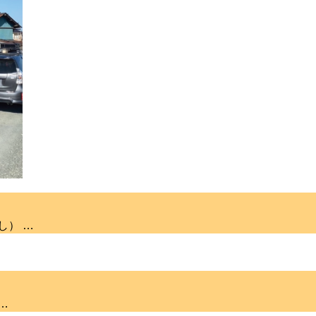
し） …
…