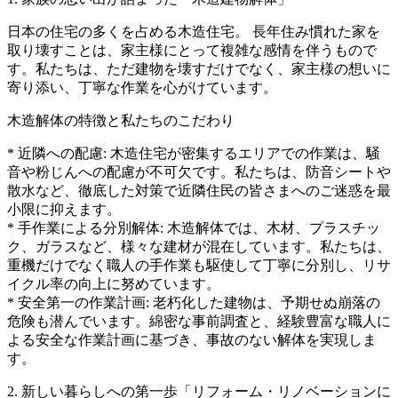
日本の住宅の多くを占める木造住宅。 長年住み慣れた家を
取り壊すことは、家主様にとって複雑な感情を伴うもので
す。私たちは、ただ建物を壊すだけでなく、家主様の想いに
寄り添い、丁寧な作業を心がけています。
木造解体の特徴と私たちのこだわり
* 近隣への配慮: 木造住宅が密集するエリアでの作業は、騒
音や粉じんへの配慮が不可欠です。私たちは、防音シートや
散水など、徹底した対策で近隣住民の皆さまへのご迷惑を最
小限に抑えます。
* 手作業による分別解体: 木造解体では、木材、プラスチッ
ク、ガラスなど、様々な建材が混在しています。私たちは、
重機だけでなく職人の手作業も駆使して丁寧に分別し、リサ
イクル率の向上に努めています。
* 安全第一の作業計画: 老朽化した建物は、予期せぬ崩落の
危険も潜んでいます。綿密な事前調査と、経験豊富な職人に
よる安全な作業計画に基づき、事故のない解体を実現しま
す。
2. 新しい暮らしへの第一歩「リフォーム・リノベーションに