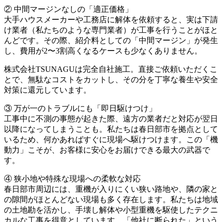
② 中間マージンなしの「適正価格」
大手ハウスメーカーや工務店に解体を依頼すると、実は下請
け業者（私たちのような専門業者）が工事を行うことがほと
んどです。その際、紹介料としての「中間マージン」が発生
し、費用が2〜3割高くなるケースも少なくありません。
株式会社TSUNAGUは完全自社施工。直接ご依頼いただくこ
とで、無駄なコストをカットし、その分を丁寧な養生や安全
対策に還元しています。
③ 万が一のトラブルにも「即日駆けつけ」
工事中に不測の事態が起きた際、遠方の業者だと対応が翌日
以降になってしまうことも。私たちは春日部市を拠点として
いるため、何かあればすぐに現場へ駆けつけます。この「機
動力」こそが、お客様に安心をお届けできる最大の武器で
す。
④ 狭小地や特殊な現場への柔軟な対応
春日部市周辺には、重機が入りにくい狭い路地や、隣の家と
の隙間がほとんどない現場も多く存在します。私たちは地域
の土地勘を活かし、手壊し解体や小型重機を駆使したテクニ
カルな工事を得意としています。「他社に断られた」という