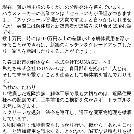
現在、賢い施主様の多くがこの分離発注を選んでいます。
ハウスメーカーの営業マンは「セットの方が保証がつきます
よ」「スケジュール管理が大変ですよ」と言うかもしれませ
んが、実際には解体屋と新築業者が連絡を取り合えば済む話
です。
数十万円、時には100万円以上の差額が出る解体費用を浮か
せることができれば、新築のキッチンをグレードアップした
り、家具を新調したりすることができます。
7. 春日部市の解体なら「株式会社TSUNAGU」へ‼️
私たち株式会社TSUNAGUは、春日部市を拠点に「人と街、
そして未来を繋ぐ」ことを使命として解体業を営んでおりま
す。
当社のこだわり
1. 徹底した近隣挨拶：解体工事で最も大切なのは、近隣住民
様への配慮です。工事前後のご挨拶を欠かさず、トラブルを
未然に防ぎます。
2. クリーンな処分：法令を遵守し、適正な廃棄物処理を徹底
しています。
3. 明朗会計：現場調査をしっかり行い、後から「あれもこれ
も」と追加費用を請求することのない、誠実な見積もりを提