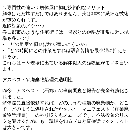
4. 専門性の違い：解体屋に頼む技術的なメリット
解体はただ壊すだけではありません。実は非常に繊細な技術
が求められます。
近隣対策のノウハウ
春日部市のような住宅街では、隣家との距離が非常に近い現
場も多いです。
• 「どの角度で倒せば埃が舞いにくいか」
• 「どの時間にどの作業をすれば騒音苦情を最小限に抑えら
れるか」
これらは日々現場に出ている解体職人の経験値がモノを言い
ます。
アスベストや廃棄物処理の透明性
昨今、アスベスト（石綿）の事前調査と報告が完全義務化さ
れました。
解体屋に直接依頼すれば、どのような種類の廃棄物が、どこ
で、どのように処理されたかを示す「マニフェスト（産業廃
棄物管理票）」のやり取りもスムーズです。不法投棄のリス
クを避けるためにも、現場を知るプロと直接話せるメリット
は大きいです。