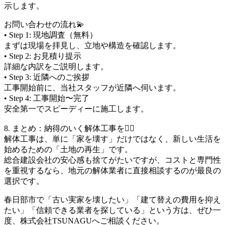
示します。
お問い合わせの流れ💫
• Step 1: 現地調査（無料）
まずは現場を拝見し、立地や構造を確認します。
• Step 2: お見積り提示
詳細な内訳をご説明します。
• Step 3: 近隣へのご挨拶
工事開始前に、当社スタッフが近隣へ伺います。
• Step 4: 工事開始〜完了
安全第一でスピーディーに施工します。
8. まとめ：納得のいく解体工事を👷‍♂️
解体工事は、単に「家を壊す」だけではなく、新しい生活を
始めるための「土地の再生」です。
総合建設会社の安心感も捨てがたいですが、コストと専門性
を重視するなら、地元の解体業者に直接相談するのが最良の
選択です。
春日部市で「古い実家を壊したい」「建て替えの費用を抑え
たい」「信頼できる業者を探している」という方は、ぜひ一
度、株式会社TSUNAGUへご相談ください。