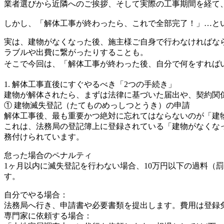
業者選びから近隣へのご挨拶、そして実際の工事期間を経て
しかし、「解体工事が終わったら、これで全部完了！」…というわ
実は、建物がなくなった後、施主様ご自身で行わなければな
ラブルや出費に繋がったりすることも。
そこで今回は、「解体工事が終わった後、自分で何をすれば
1. 解体工事直後にすぐやるべき「2つの手続き」
建物が解体されたら、まずは法律に基づいた届出や、契約関
① 建物滅失登記（たてものめっしつとうき）の申請
解体工事後、最も重要かつ絶対に忘れてはならないのが「建
これは、法務局の登記簿上に登録されている「建物がなくな
務付けられています。
怠った場合のペナルティ
1ヶ月以内に滅失登記を行わない場合、10万円以下の過料（
す。
自分でやる場合：
法務局へ行き、申請書や必要書類を提出します。費用は登録
専門家に依頼する場合：