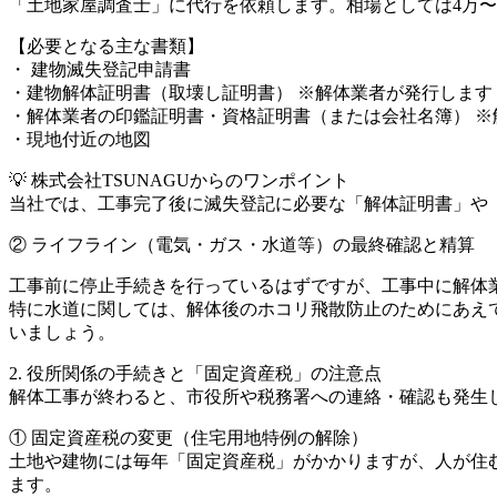
「土地家屋調査士」に代行を依頼します。相場としては4万
【必要となる主な書類】
・ 建物滅失登記申請書
・建物解体証明書（取壊し証明書） ※解体業者が発行します
・解体業者の印鑑証明書・資格証明書（または会社名簿） ※
・現地付近の地図
💡 株式会社TSUNAGUからのワンポイント
当社では、工事完了後に滅失登記に必要な「解体証明書」や
② ライフライン（電気・ガス・水道等）の最終確認と精算
工事前に停止手続きを行っているはずですが、工事中に解体
特に水道に関しては、解体後のホコリ飛散防止のためにあえ
いましょう。
2. 役所関係の手続きと「固定資産税」の注意点
解体工事が終わると、市役所や税務署への連絡・確認も発生
① 固定資産税の変更（住宅用地特例の解除）
土地や建物には毎年「固定資産税」がかかりますが、人が住
ます。