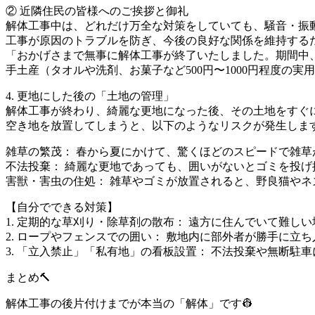
② 近隣住民の皆様へのご挨拶と御礼
解体工事中は、どれだけ万全な対策をしていても、騒音・振
工事が原因のトラブルを防ぎ、今後の良好な関係を維持する
「おかげさまで無事に解体工事が終了いたしました。期間中
手土産（タオルや洗剤、お菓子など500円〜1000円程度の
4. 更地にした後の「土地の管理」
解体工事が終わり、綺麗な更地になった後、その土地をすぐ
空き地を放置してしまうと、以下のようなリスクが発生しま
雑草の繁茂： 春から夏にかけて、驚くほどのスピードで雑
不法投棄： 綺麗な更地であっても、囲いがないとゴミを投げ
害獣・害虫の住処： 雑草やゴミが放置されると、野良猫や
【自分でできる対策】
1. 定期的な草刈り・除草剤の散布： 遠方に住んでいて難
2. ロープやフェンスでの囲い： 敷地内に部外者が勝手に
3. 「立入禁止」「私有地」の看板設置： 不法投棄や無断駐
まとめ🔨
解体工事の後片付けまでが本当の「解体」です👷