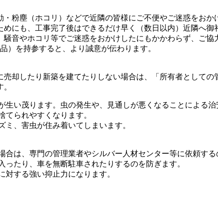
動・粉塵（ホコリ）などで近隣の皆様にご不便やご迷惑をおか
ためにも、工事完了後はできるだけ早く（数日以内）近隣へ御
、騒音やホコリ等でご迷惑をおかけしたにもかかわらず、ご協
実用品）を持参すると、より誠意が伝わります。
に売却したり新築を建てたりしない場合は、「所有者としての
す。
草が生い茂ります。虫の発生や、見通しが悪くなることによる治
捨てられやすくなります。
ネズミ、害虫が住み着いてしまいます。
しい場合は、専門の管理業者やシルバー人材センター等に依頼す
立ち入ったり、車を無断駐車されたりするのを防ぎます。
車に対する強い抑止力になります。