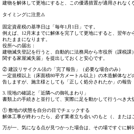
建物を解体して更地にすると、この優遇措置が適用されなく
タイミングに注意⚠️
固定資産税の基準日は「毎年1月1日」です。
例えば、12月末までに解体を完了して更地にすると、翌年か
れたままになります。
役所への届出：
建物滅失登記を行うと、自動的に法務局から市役所（課税課
関する家屋滅失届」を提出しておくと安心です。
② 建設リサイクル法の「完了報告」（必要な場合のみ）
一定規模以上（床面積80平方メートル以上）の木造解体な
告しますが、施主様としても「正しく処分されたか」の報告
3. 現地の確認と「近隣への御礼まわり」
書類上の手続きと並行して、実際に足を動かして行うべき大
① 敷地の状態を自分の目でチェックする
解体工事が終わったら、必ず業者立ち会いのもと（、または
万が一、気になる点が見つかった場合は、その場ですぐに解