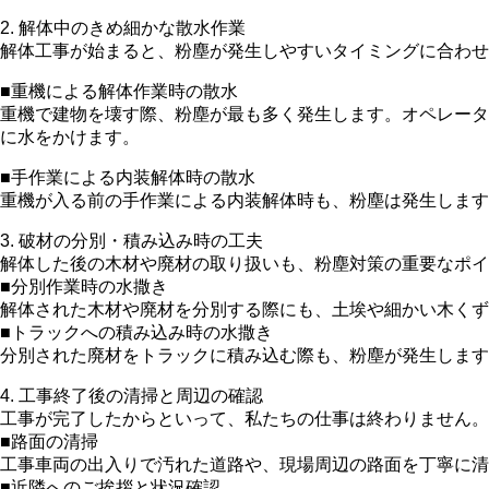
2. 解体中のきめ細かな散水作業
解体工事が始まると、粉塵が発生しやすいタイミングに合わせ
■重機による解体作業時の散水
重機で建物を壊す際、粉塵が最も多く発生します。オペレータ
に水をかけます。
■手作業による内装解体時の散水
重機が入る前の手作業による内装解体時も、粉塵は発生しま
3. 破材の分別・積み込み時の工夫
解体した後の木材や廃材の取り扱いも、粉塵対策の重要なポイ
■分別作業時の水撒き
解体された木材や廃材を分別する際にも、土埃や細かい木く
■トラックへの積み込み時の水撒き
分別された廃材をトラックに積み込む際も、粉塵が発生します
4. 工事終了後の清掃と周辺の確認
工事が完了したからといって、私たちの仕事は終わりません。
■路面の清掃
工事車両の出入りで汚れた道路や、現場周辺の路面を丁寧に
■近隣へのご挨拶と状況確認