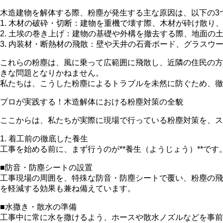
木造建物を解体する際、粉塵が発生する主な原因は、以下の3
1. 木材の破砕・切断：建物を重機で壊す際、木材が砕け散り
2. 土埃の巻き上げ：建物の基礎や外構を撤去する際、地面
3. 内装材・断熱材の飛散：壁や天井の石膏ボード、グラス
これらの粉塵は、風に乗って広範囲に飛散し、近隣の住民の方
きな問題となりかねません。
私たちは、こうした粉塵によるトラブルを未然に防ぐため、徹
プロが実践する！木造解体における粉塵対策の全貌
ここからは、私たちが実際に現場で行っている粉塵対策を、ス
1. 着工前の徹底した養生
工事を始める前に、まず行うのが**養生（ようじょう）**で
■防音・防塵シートの設置
工事現場の周囲を、特殊な防音・防塵シートで覆い、粉塵の飛
を軽減する効果も兼ね備えています。
■水撒き・散水の準備
工事中に常に水を撒けるよう、ホースや散水ノズルなどを事前